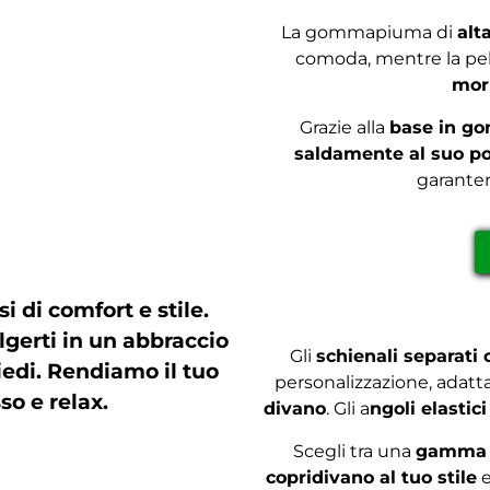
La gommapiuma di
alt
comoda, mentre la pell
morb
Grazie alla
base in g
saldamente al suo po
garante
i di comfort e stile.
gerti in un abbraccio
Gli
schienali separati 
iedi. Rendiamo il tuo
personalizzazione, adatt
so e relax.
divano
. Gli a
ngoli elastic
Scegli tra una
gamma di
copridivano al tuo stile
e