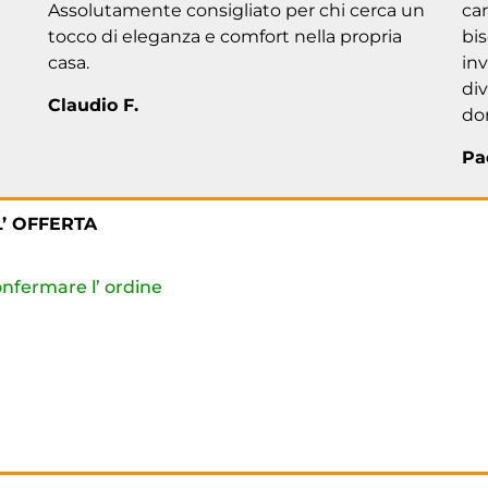
Assolutamente consigliato per chi cerca un
car
tocco di eleganza e comfort nella propria
bi
casa.
in
div
Claudio F.
do
Pa
’ OFFERTA
nfermare l’ ordine