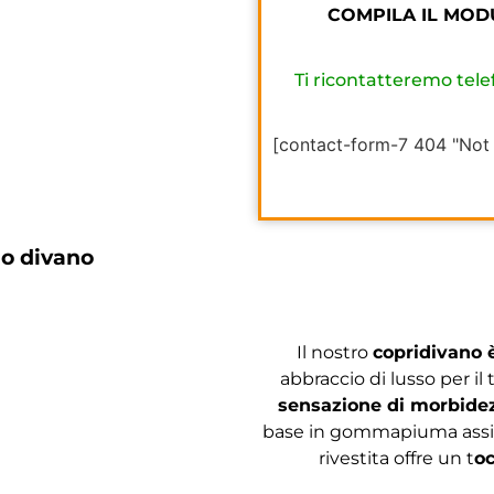
COMPILA IL MOD
Ti ricontatteremo tel
[contact-form-7 404 "Not
tuo divano
Il nostro
copridivano 
abbraccio di lusso per il
sensazione di morbide
base in gommapiuma assi
rivestita offre un t
oc