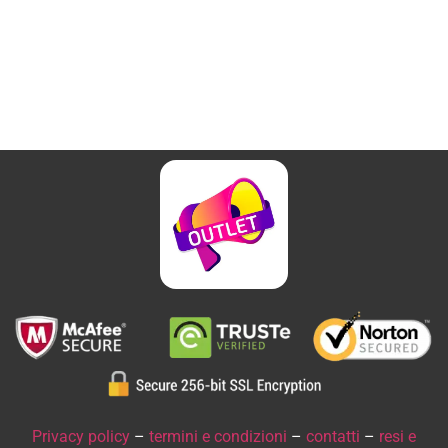
Privacy policy
–
termini e condizioni
–
contatti
–
resi e