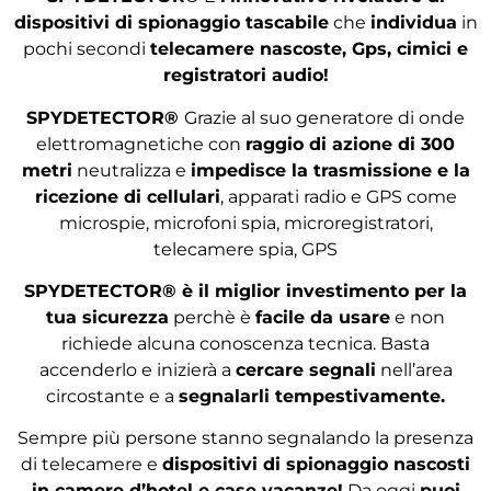
dispositivi di spionaggio tascabile
che
individua
in
pochi secondi
telecamere nascoste, Gps, cimici e
registratori audio!
SPYDETECTOR®
Grazie al suo generatore di onde
elettromagnetiche con
raggio di azione di 300
metri
neutralizza e
impedisce la trasmissione e la
ricezione di cellulari
, apparati radio e GPS come
microspie, microfoni spia, microregistratori,
telecamere spia, GPS
SPYDETECTOR®
è il miglior investimento per la
tua sicurezza
perchè è
facile da usare
e non
richiede alcuna conoscenza tecnica. Basta
accenderlo e inizierà a
cercare segnali
nell’area
circostante e a
segnalarli tempestivamente.
Sempre più persone stanno segnalando la presenza
di telecamere e
dispositivi di spionaggio nascosti
in camere d’hotel e case vacanze!
Da oggi
puoi