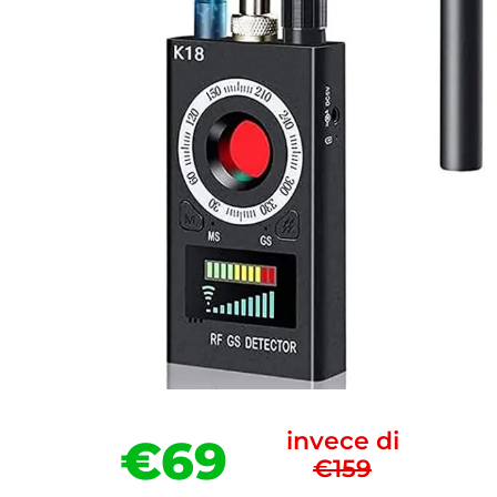
invece di
€69
€159