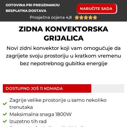
GOTOVINA PRI PREUZIMANJU
NARUČITE SADA
BESPLATNA DOSTAVA
Prosječna ocjena 4,8





ZIDNA KONVEKTORSKA
GRIJALICA
Novi zidni konvektor koji vam omogućuje da
zagrijete svoju prostoriju u kratkom vremenu
bez nepotrebnog gubitka energije
DOSTUPNO JOŠ 11 KOMADA
Zagrije velike prostorije u samo nekoliko
trenutaka
Maksimalna snaga 1800W
Izuzetno tih rad