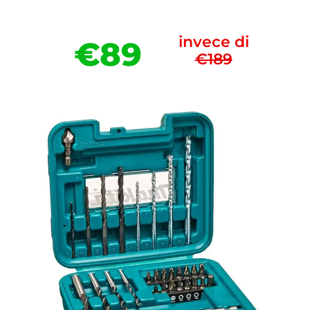
invece di
€89
€189