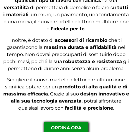
qualsiasi tipo di lavoro con facilità.
La sua
versatilità
di permetterà di demolire o forare su
tutti
i materiali
, un muro, un pavimento, una fondamenta
o una roccia, il nuovo martello elettrico multifunzione
è
l’ideale per te
.
Inoltre, è dotato di
accessori di ricambio
che ti
garantiscono la
massima durata e affidabilità
nel
tempo. Non dovrai preoccuparti di sostituirlo dopo
pochi mesi, poiché la sua
robustezza e resistenza
gli
permettono di durare anni senza alcun problema.
Scegliere il nuovo martello elettrico multifunzione
significa optare per un
prodotto di alta qualità e di
massima efficacia
. Grazie al suo
design innovativo e
alla sua tecnologia avanzata
, potrai affrontare
qualsiasi lavoro con
facilità e precisione
.
ORDINA ORA