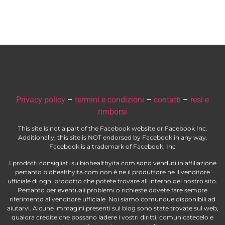
Privacy policy
–
termini e condizioni
–
contatti
–
resi e
rimborsi
This site is not a part of the Facebook website or Facebook Inc.
Additionally, this site is NOT endorsed by Facebook in any way.
Facebook is a trademark of Facebook, Inc
I prodotti consigliati su biohealthyita.com sono venduti in affiliazione
pertanto biohealthyita.com non è ne il produttore ne il venditore
ufficiale di ogni prodotto che potete trovare all interno del nostro sito.
Pertanto per eventuali problemi o richieste dovete fare sempre
riferimento al venditore ufficiale. Noi siamo comunque disponibili ad
aiutarvi. Alcune immagini presenti sul blog sono state trovate sul web,
qualora credite che possano ladere i vostri diritti, comunicatecelo e