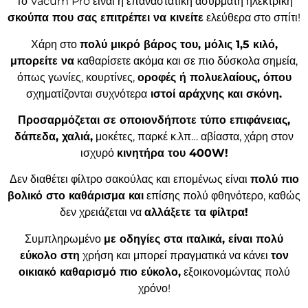
Το Vacum Pro είναι η επαναστατική ασύρματη ηλεκτρική
σκούπα που σας επιτρέπει να κινείτε
ελεύθερα στο σπίτι!
Χάρη στο
πολύ μικρό βάρος του, μόλις 1,5 κιλό,
μπορείτε να
καθαρίσετε ακόμα και σε πιο δύσκολα σημεία,
όπως γωνίες, κουρτίνες,
οροφές ή πολυελαίους, όπου
σχηματίζονται συχνότερα
ιστοί αράχνης και σκόνη.
Προσαρμόζεται σε οποιονδήποτε τύπο επιφάνειας,
δάπεδα, χαλιά,
μοκέτες, παρκέ κ.λπ… αβίαστα, χάρη στον
ισχυρό
κινητήρα του 400W!
Δεν διαθέτει φίλτρο σακούλας και επομένως είναι
πολύ πιο
βολικό στο καθάρισμα και
επίσης πολύ φθηνότερο, καθώς
δεν χρειάζεται να
αλλάξετε τα φίλτρα!
Συμπληρωμένο
με οδηγίες στα ιταλικά, είναι πολύ
εύκολο στη
χρήση και μπορεί πραγματικά να κάνει
τον
οικιακό καθαρισμό πιο εύκολο,
εξοικονομώντας πολύ
χρόνο!